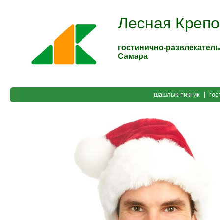
Лесная Крепо
гостинично-развлекатель
Самара
шашлык-пикник
|
гос