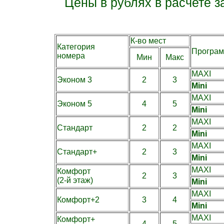
Цены в рублях в расчете за
К-во мест
Категория
Програ
номера
Мин
Макс
MAXI
Эконом 3
2
3
Mini
MAXI
Эконом 5
4
5
Mini
MAXI
Стандарт
2
2
Mini
MAXI
Стандарт+
2
3
Mini
MAXI
Комфорт
2
3
(2-й этаж)
Mini
MAXI
Комфорт+2
3
4
Mini
MAXI
Комфорт+
4
5